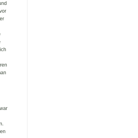
und
vor
er
e
e
ich
n
hren
man
 war
n.
ren