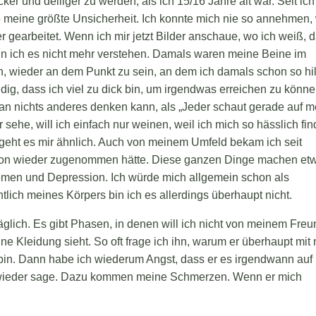
r und delliger zu werden, als ich 15/16 Jahre alt war. Seit ich
 meine größte Unsicherheit. Ich konnte mich nie so annehmen,
 gearbeitet. Wenn ich mir jetzt Bilder anschaue, wo ich weiß, 
ann ich es nicht mehr verstehen. Damals waren meine Beine im
h, wieder an dem Punkt zu sein, an dem ich damals schon so hil
dig, dass ich viel zu dick bin, um irgendwas erreichen zu könne
t an nichts anderes denken kann, als „Jeder schaut gerade auf 
sehe, will ich einfach nur weinen, weil ich mich so hässlich fin
geht es mir ähnlich. Auch von meinem Umfeld bekam ich seit
chon wieder zugenommen hätte. Diese ganzen Dinge machen et
emen und Depression. Ich würde mich allgemein schon als
lich meines Körpers bin ich es allerdings überhaupt nicht.
glich. Es gibt Phasen, in denen will ich nicht von meinem Freu
e Kleidung sieht. So oft frage ich ihn, warum er überhaupt mit 
bin. Dann habe ich wiederum Angst, dass er es irgendwann auf
er wieder sage. Dazu kommen meine Schmerzen. Wenn er mich