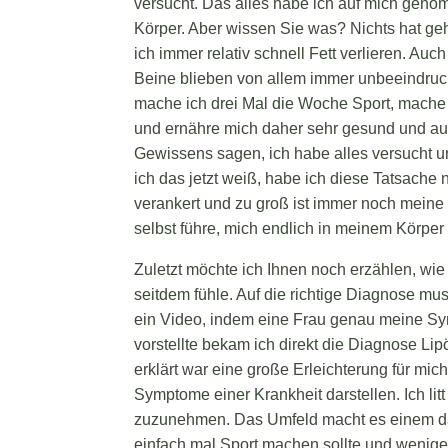
versucht. Das alles habe ich auf mich geno
Körper. Aber wissen Sie was? Nichts hat geh
ich immer relativ schnell Fett verlieren. Auc
Beine blieben von allem immer unbeeindruck
mache ich drei Mal die Woche Sport, mache 
und ernähre mich daher sehr gesund und au
Gewissens sagen, ich habe alles versucht un
ich das jetzt weiß, habe ich diese Tatsache n
verankert und zu groß ist immer noch meine U
selbst führe, mich endlich in meinem Körper
Zuletzt möchte ich Ihnen noch erzählen, w
seitdem fühle. Auf die richtige Diagnose mu
ein Video, indem eine Frau genau meine Sy
vorstellte bekam ich direkt die Diagnose L
erklärt war eine große Erleichterung für mic
Symptome einer Krankheit darstellen. Ich lit
zuzunehmen. Das Umfeld macht es einem dab
einfach mal Sport machen sollte und wenige