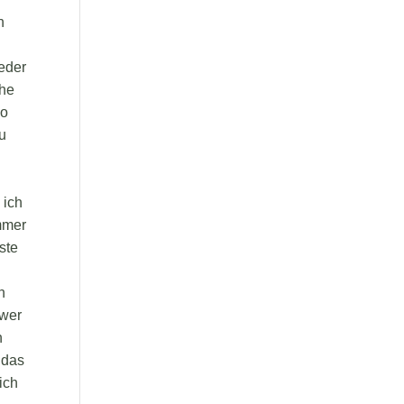
n
weder
che
So
zu
 ich
immer
ste
h
hwer
h
 das
ich