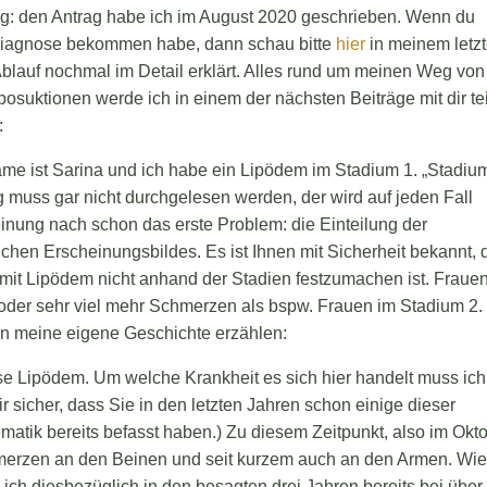
ng: den Antrag habe ich im August 2020 geschrieben. Wenn du
Diagnose bekommen habe, dann schau bitte
hier
in meinem letz
 Ablauf nochmal im Detail erklärt. Alles rund um meinen Weg von
suktionen werde ich in einem der nächsten Beiträge mit dir tei
:
me ist Sarina und ich habe ein Lipödem im Stadium 1. „Stadiu
g muss gar nicht durchgelesen werden, der wird auf jeden Fall
inung nach schon das erste Problem: die Einteilung der
chen Erscheinungsbildes. Es ist Ihnen mit Sicherheit bekannt, 
it Lipödem nicht anhand der Stadien festzumachen ist. Fraue
oder sehr viel mehr Schmerzen als bspw. Frauen im Stadium 2. 
en meine eigene Geschichte erzählen:
e Lipödem. Um welche Krankheit es sich hier handelt muss ich
mir sicher, dass Sie in den letzten Jahren schon einige dieser
matik bereits befasst haben.) Zu diesem Zeitpunkt, also im Okt
Schmerzen an den Beinen und seit kurzem auch an den Armen. Wie
h diesbezüglich in den besagten drei Jahren bereits bei über