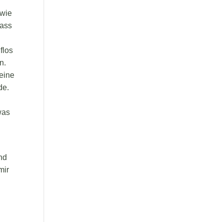
 wie
dass
flos
n.
meine
de.
was
nd
mir