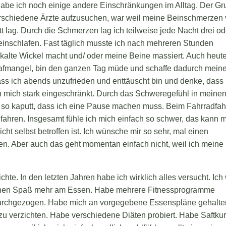
abe ich noch einige andere Einschränkungen im Alltag. Der Gr
erschiedene Ärzte aufzusuchen, war weil meine Beinschmerzen 
tt lag. Durch die Schmerzen lag ich teilweise jede Nacht drei od
 einschlafen. Fast täglich musste ich nach mehreren Stunden
kalte Wickel macht und/ oder meine Beine massiert. Auch heut
hlafmangel, bin den ganzen Tag müde und schaffe dadurch mein
dass ich abends unzufrieden und enttäuscht bin und denke, dass 
ich mich stark eingeschränkt. Durch das Schweregefühl in meine
 so kaputt, dass ich eine Pause machen muss. Beim Fahrradfa
ufahren. Insgesamt fühle ich mich einfach so schwer, das kann 
ht selbst betroffen ist. Ich wünsche mir so sehr, mal einen
. Aber auch das geht momentan einfach nicht, weil ich meine
te. In den letzten Jahren habe ich wirklich alles versucht. Ich
einen Spaß mehr am Essen. Habe mehrere Fitnessprogramme
urchgezogen. Habe mich an vorgegebene Essenspläne gehalte
u verzichten. Habe verschiedene Diäten probiert. Habe Saftku