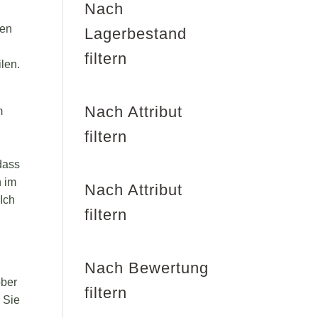
Nach
ten
Lagerbestand
filtern
len.
Nach Attribut
m
filtern
dass
n im
Nach Attribut
Ich
filtern
Nach Bewertung
ober
filtern
 Sie