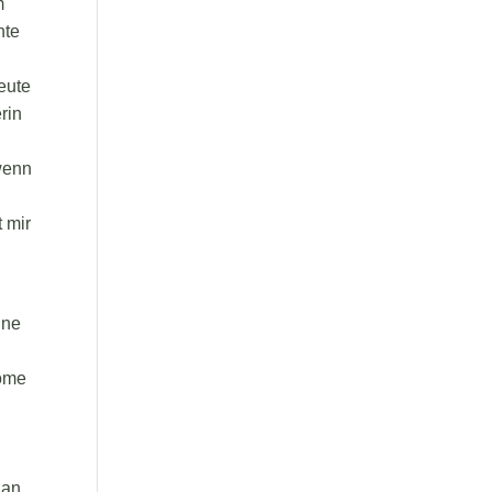
m
nte
eute
rin
 wenn
 mir
ine
tome
n
 an