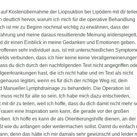
auf Kostenübernahme der Liopsuktion bei Lipödem mit dir teile
 deutlich hervor, warum ich mich für die operative Behandlung
 ist mir zu Beginn nochmal wichtig zu erwähnen, dass der
rfahrung und meine daraus resultierende Meinung widerspiegelt.
und dir einen Einblick in meine Gedanken und Emotionen geben.
roffenen sehr individuel aus, ist mit unterschiedlichen Sympto
lds verbunden, dass ich hier keine keine Verallgemeinerunge
 dass du dich durch den nachfolgenden Text nicht angegriffen od
geerkrankungen hast, die ich nicht habe und im Text als nicht
enauso legitim, wenn es für dich der richtige Weg ist, dein
 Manueller Lymphdrainage zu behandeln. Die Operation ist
 muss nicht für alle so sein. Ich habe mich dazu entschieden,
it dir zu teilen, weil ich hoffe, dass du dich damit nicht mehr s
 Frauen eine Inspiration sein kann, die gerade vor der großen
ben. Ich hoffe es kann dir als Orientierungshilfe dienen, an der
ßt wie du anfangen oder weitermachen sollst. Damit du einfach
ann, denn das hätte ich mir damals sehr gewünscht und leider n