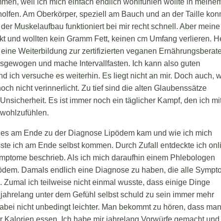
mmen, weil ich mich einfach endlich wohlfühlen wollte in meine
olfen. Am Oberkörper, speziell am Bauch und an der Taille kon
h der Muskelaufbau funktioniert bei mir recht schnell. Aber meine
t und wollten kein Gramm Fett, keinen cm Umfang verlieren. H
eine Weiterbildung zur zertifizierten veganen Ernährungsberate
sgewogen und mache Intervallfasten. Ich kann also guten
d ich versuche es weiterhin. Es liegt nicht an mir. Doch auch,
och nicht verinnerlicht. Zu tief sind die alten Glaubenssätze
nsicherheit. Es ist immer noch ein täglicher Kampf, den ich mit
 wohlzufühlen.
ie es am Ende zu der Diagnose Lipödem kam und wie ich mich
sste ich am Ende selbst kommen. Durch Zufall entdeckte ich onl
mptome beschrieb. Als ich mich daraufhin einem Phlebologen
ipödem. Damals endlich eine Diagnose zu haben, die alle Symp
h. Zumal ich teilweise nicht einmal wusste, dass einige Dinge
t jahrelang unter dem Gefühl selbst schuld zu sein immer mehr
ei nicht unbedingt leichter. Man bekommt zu hören, dass ma
r Kalorien essen. Ich habe mir jahrelang Vorwürfe gemacht und