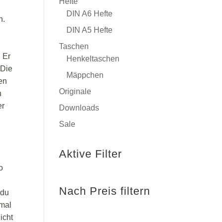
Hefte
DIN A6 Hefte
n.
DIN A5 Hefte
Taschen
 Er
Henkeltaschen
 Die
Mäppchen
men
Originale
n
er
Downloads
Sale
Aktive Filter
o
Nach Preis filtern
 du
 mal
icht