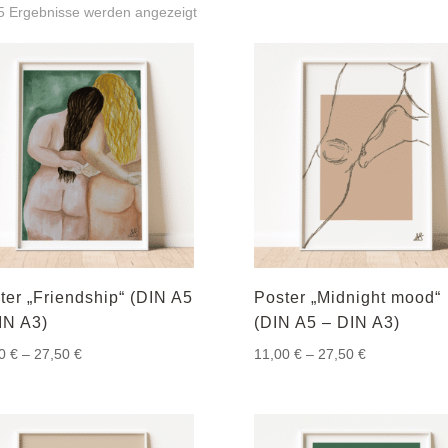
Nach
 5 Ergebnisse werden angezeigt
Aktualität
sortiert
ter „Friendship“ (DIN A5
Poster „Midnight mood“
IN A3)
(DIN A5 – DIN A3)
Preisspanne:
Preisspanne:
00
€
–
27,50
€
11,00
€
–
27,50
€
11,00 €
11,00 €
bis
bis
27,50 €
27,50 €