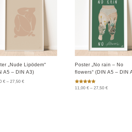
ter „Nude Lipödem“
Poster „No rain – No
N A5 – DIN A3)
flowers“ (DIN A5 – DIN 
Preisspanne:
00
€
–
27,50
€
Bewertet
Preisspanne:
11,00
€
–
27,50
€
11,00 €
mit
11,00 €
bis
5.00
von 5
bis
27,50 €
27,50 €