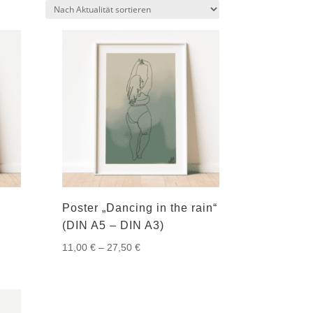
Poster „Dancing in the rain“
(DIN A5 – DIN A3)
Preisspanne:
11,00
€
–
27,50
€
11,00 €
bis
27,50 €