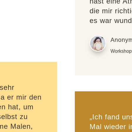
hast eine A
die mir rich
es war wund
Anonym
Workshopt
sehr
da er mir den
en hat, um
elbst zu
„Ich fand u
me Malen,
Mal wieder i