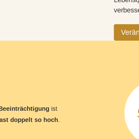
verbess
Verän
 Beeinträchtigung
ist
fast doppelt so hoch
.