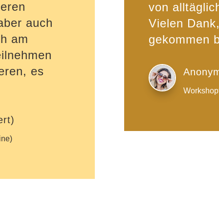
ieren
von alltägli
 aber auch
Vielen Dank
ch am
gekommen bi
teilnehmen
eren, es
Anonym
Workshopt
rt)
ine)