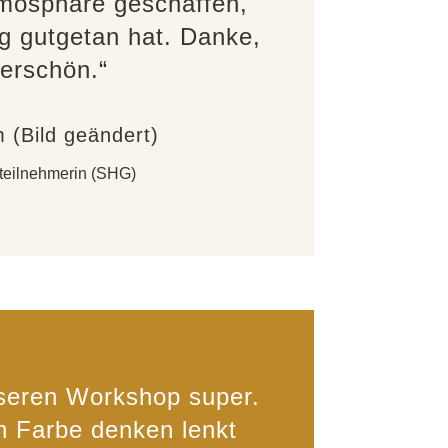
tmosphäre geschaffen,
tig gutgetan hat. Danke,
erschön.“
 (Bild geändert)
eilnehmerin (SHG)
nseren Workshop super.
n Farbe denken lenkt