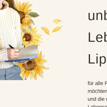
un
Le
Li
für alle
möchten 
und die 
Lebensqu