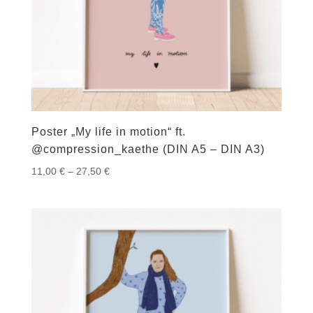
Poster „My life in motion“ ft.
@compression_kaethe (DIN A5 – DIN A3)
Preisspanne:
11,00
€
–
27,50
€
11,00 €
bis
27,50 €