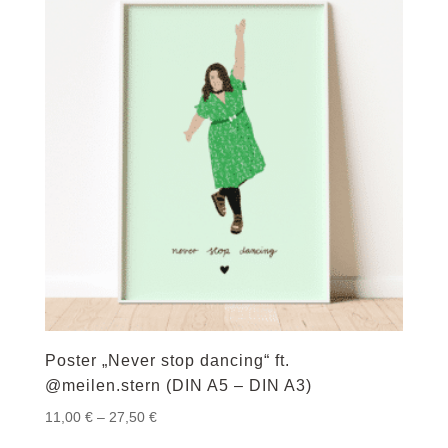
Poster „Never stop dancing“ ft.
@meilen.stern (DIN A5 – DIN A3)
Preisspanne:
11,00
€
–
27,50
€
11,00 €