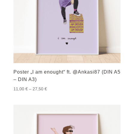
Poster „I am enought“ ft. @Ankasi87 (DIN A5
– DIN A3)
Preisspanne:
11,00
€
–
27,50
€
11,00 €
bis
27,50 €