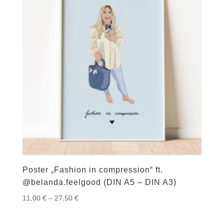
Poster „Fashion in compression“ ft.
@belanda.feelgood (DIN A5 – DIN A3)
Preisspanne:
11,00
€
–
27,50
€
11,00 €
bis