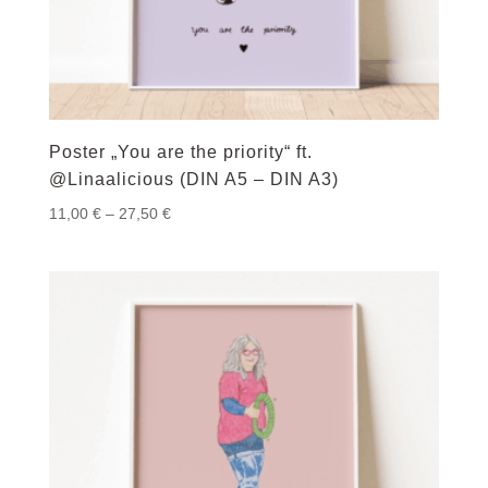
Poster „You are the priority“ ft.
@Linaalicious (DIN A5 – DIN A3)
Preisspanne:
11,00
€
–
27,50
€
11,00 €
bis
27,50 €