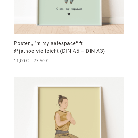
Poster „I’m my safespace“ ft.
@ja.noe.vielleicht (DIN A5 – DIN A3)
Preisspanne:
11,00
€
–
27,50
€
11,00 €
bis
27,50 €