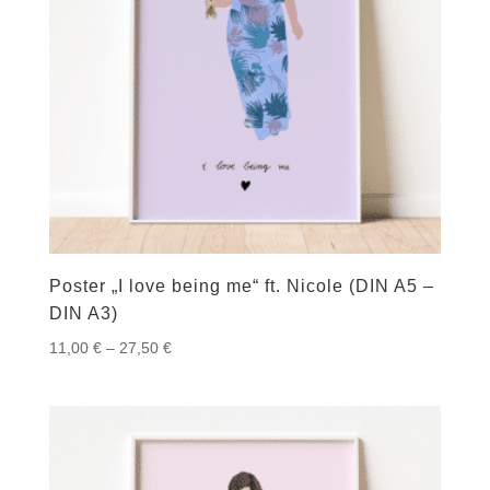
Poster „I love being me“ ft. Nicole (DIN A5 –
DIN A3)
Preisspanne:
11,00
€
–
27,50
€
11,00 €
bis
27,50 €