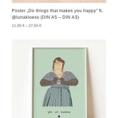
Poster „Do things that makes you happy“ ft.
@lunakloess (DIN A5 – DIN A3)
Preisspanne:
11,00
€
–
27,50
€
11,00 €
bis
27,50 €