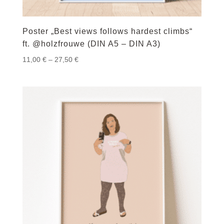
Poster „Best views follows hardest climbs“
ft. @holzfrouwe (DIN A5 – DIN A3)
Preisspanne:
11,00
€
–
27,50
€
11,00 €
bis
27,50 €