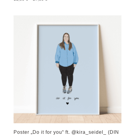
11,00 €
bis
27,50 €
Poster „Do it for you“ ft. @kira_seidel_ (DIN