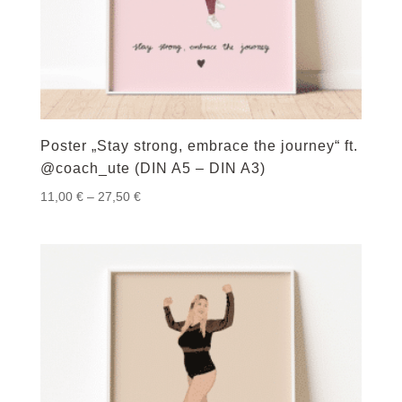
Poster „Stay strong, embrace the journey“ ft.
@coach_ute (DIN A5 – DIN A3)
Preisspanne:
11,00
€
–
27,50
€
11,00 €
bis
27,50 €