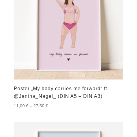
Poster „My body carries me forward“ ft.
@Janina_Nagel_ (DIN A5 – DIN A3)
Preisspanne:
11,00
€
–
27,50
€
11,00 €
bis
27,50 €