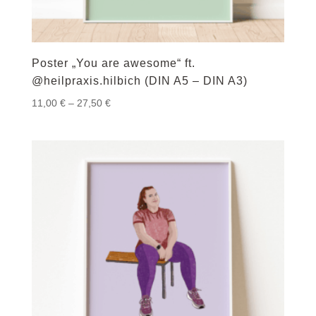
Poster „You are awesome“ ft.
@heilpraxis.hilbich (DIN A5 – DIN A3)
Preisspanne:
11,00
€
–
27,50
€
11,00 €
bis
27,50 €