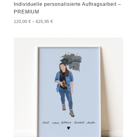
Individuelle personalisierte Auftragsarbeit –
PREMIUM
Preisspanne:
120,00
€
–
625,95
€
120,00 €
bis
625,95 €