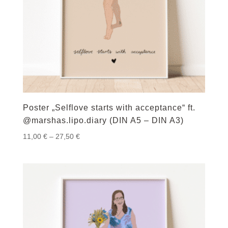
Poster „Selflove starts with acceptance“ ft.
@marshas.lipo.diary (DIN A5 – DIN A3)
Preisspanne:
11,00
€
–
27,50
€
11,00 €
bis
27,50 €