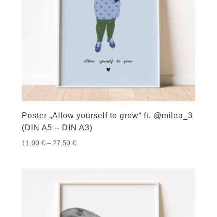
Poster „Allow yourself to grow“ ft. @milea_3
(DIN A5 – DIN A3)
Preisspanne:
11,00
€
–
27,50
€
11,00 €
bis
27,50 €