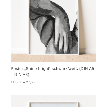
Poster „Shine bright“ schwarz/weiß (DIN A5
– DIN A3)
Preisspanne:
11,00
€
–
27,50
€
11,00 €
bis
27,50 €