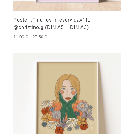
Poster „Find joy in every day“ ft.
@chriztine.g (DIN A5 – DIN A3)
Preisspanne:
11,00
€
–
27,50
€
11,00 €
bis
27,50 €