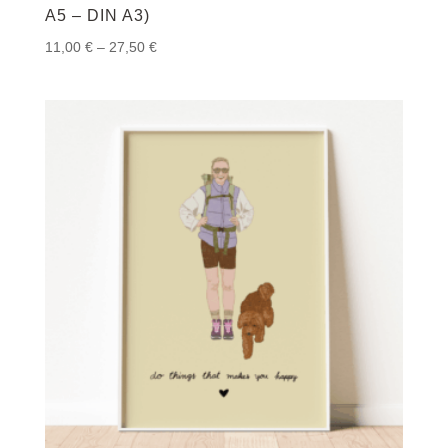
A5 – DIN A3)
Preisspanne:
11,00
€
–
27,50
€
11,00 €
bis
27,50 €