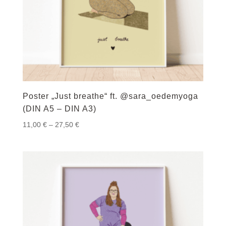
Poster „Just breathe“ ft. @sara_oedemyoga
(DIN A5 – DIN A3)
Preisspanne:
11,00
€
–
27,50
€
11,00 €
bis
27,50 €