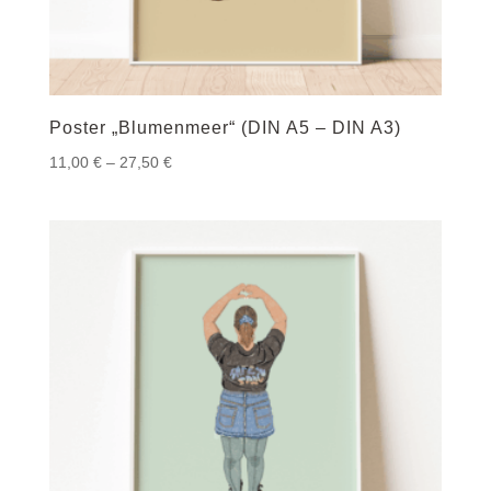
Poster „Blumenmeer“ (DIN A5 – DIN A3)
Preisspanne:
11,00
€
–
27,50
€
11,00 €
bis
27,50 €