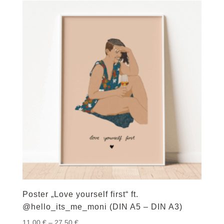
27,50 €
Poster „Love yourself first“ ft.
@hello_its_me_moni (DIN A5 – DIN A3)
Preisspanne:
11,00
€
–
27,50
€