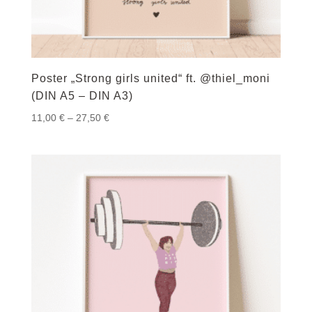
Poster „Strong girls united“ ft. @thiel_moni
(DIN A5 – DIN A3)
Preisspanne:
11,00
€
–
27,50
€
11,00 €
bis
27,50 €