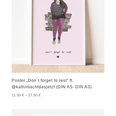
Poster „Don´t forget to rest“ ft.
@kathimachtdasjetzt (DIN A5- DIN A3)
Preisspanne:
11,00
€
–
27,50
€
11,00 €
bis
27,50 €