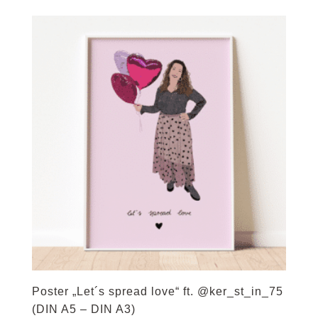
bis
27,50 €
Poster „Let´s spread love“ ft. @ker_st_in_75
(DIN A5 – DIN A3)