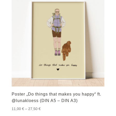
Poster „Do things that makes you happy“ ft.
@lunakloess (DIN A5 – DIN A3)
Preisspanne:
11,00
€
–
27,50
€
11,00 €