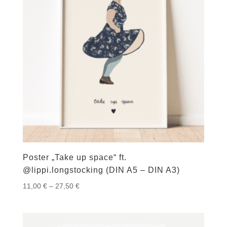
Poster „Take up space“ ft.
@lippi.longstocking (DIN A5 – DIN A3)
Preisspanne:
11,00
€
–
27,50
€
11,00 €
bis
27,50 €