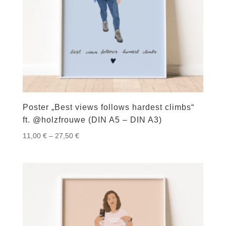
Poster „Best views follows hardest climbs“
ft. @holzfrouwe (DIN A5 – DIN A3)
Preisspanne:
11,00
€
–
27,50
€
11,00 €
bis
27,50 €