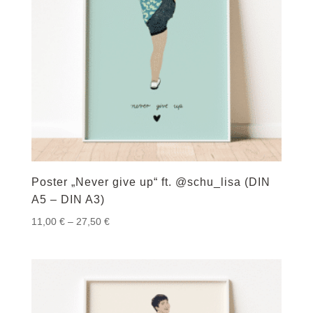
Poster „Never give up“ ft. @schu_lisa (DIN
A5 – DIN A3)
Preisspanne:
11,00
€
–
27,50
€
11,00 €
bis
27,50 €