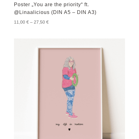
Poster „You are the priority“ ft.
@Linaalicious (DIN A5 – DIN A3)
Preisspanne:
11,00
€
–
27,50
€
11,00 €
bis
27,50 €