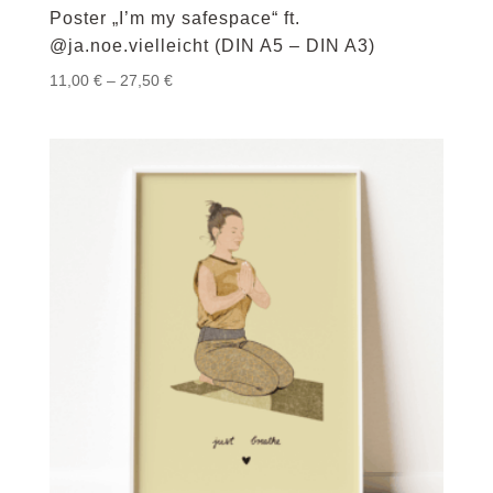
Poster „I’m my safespace“ ft.
@ja.noe.vielleicht (DIN A5 – DIN A3)
Preisspanne:
11,00
€
–
27,50
€
11,00 €
bis
27,50 €