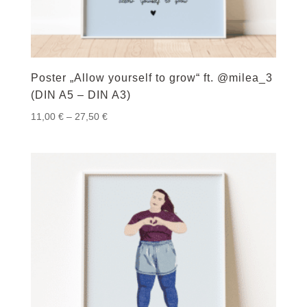
Poster „Allow yourself to grow“ ft. @milea_3
(DIN A5 – DIN A3)
Preisspanne:
11,00
€
–
27,50
€
11,00 €
bis
27,50 €