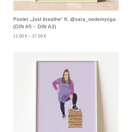
Poster „Just breathe“ ft. @sara_oedemyoga
(DIN A5 – DIN A3)
Preisspanne:
11,00
€
–
27,50
€
11,00 €
bis
27,50 €