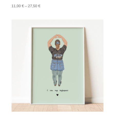
Preisspanne:
11,00
€
–
27,50
€
11,00 €
bis
27,50 €