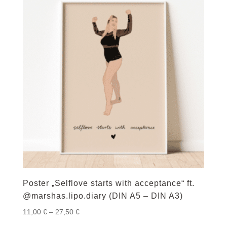
Poster „Selflove starts with acceptance“ ft.
@marshas.lipo.diary (DIN A5 – DIN A3)
Preisspanne:
11,00
€
–
27,50
€
11,00 €