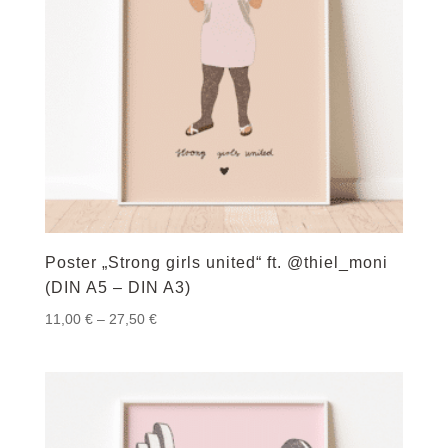
Poster „Strong girls united“ ft. @thiel_moni
(DIN A5 – DIN A3)
Preisspanne:
11,00
€
–
27,50
€
11,00 €
bis
27,50 €