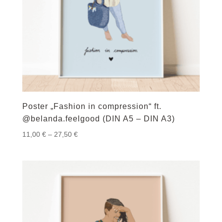
Poster „Fashion in compression“ ft.
@belanda.feelgood (DIN A5 – DIN A3)
Preisspanne:
11,00
€
–
27,50
€
11,00 €
bis
27,50 €