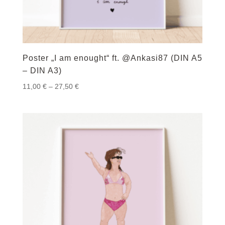
Poster „I am enought“ ft. @Ankasi87 (DIN A5
– DIN A3)
Preisspanne:
11,00
€
–
27,50
€
11,00 €
bis
27,50 €