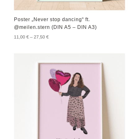
Poster „Never stop dancing“ ft.
@meilen.stern (DIN A5 – DIN A3)
Preisspanne:
11,00
€
–
27,50
€
11,00 €
bis
27,50 €