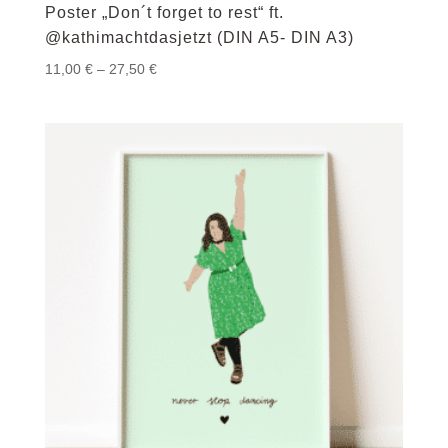
Poster „Don´t forget to rest“ ft.
@kathimachtdasjetzt (DIN A5- DIN A3)
Preisspanne:
11,00
€
–
27,50
€
11,00 €
bis
27,50 €