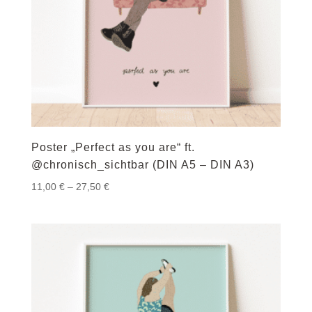
Poster „Perfect as you are“ ft.
@chronisch_sichtbar (DIN A5 – DIN A3)
Preisspanne:
11,00
€
–
27,50
€
11,00 €
bis
27,50 €