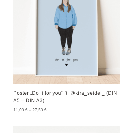
Poster „Do it for you“ ft. @kira_seidel_ (DIN
A5 – DIN A3)
Preisspanne:
11,00
€
–
27,50
€
11,00 €
bis
27,50 €