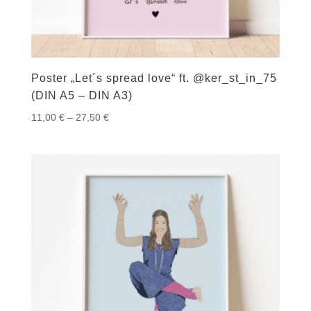
Poster „Let´s spread love“ ft. @ker_st_in_75
(DIN A5 – DIN A3)
Preisspanne:
11,00
€
–
27,50
€
11,00 €
bis
27,50 €