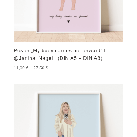
Poster „My body carries me forward“ ft.
@Janina_Nagel_ (DIN A5 – DIN A3)
Preisspanne:
11,00
€
–
27,50
€
11,00 €
bis
27,50 €