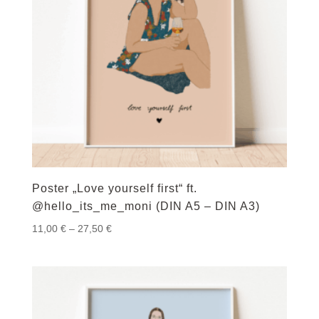
Poster „Love yourself first“ ft.
@hello_its_me_moni (DIN A5 – DIN A3)
Preisspanne:
11,00
€
–
27,50
€
11,00 €
bis
27,50 €