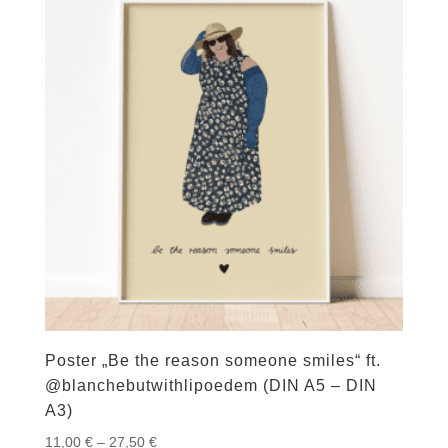
Poster „Be the reason someone smiles“ ft.
@blanchebutwithlipoedem (DIN A5 – DIN
A3)
Preisspanne:
11,00
€
–
27,50
€