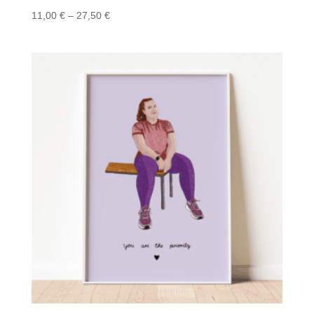
Preisspanne:
11,00
€
–
27,50
€
11,00 €
bis
27,50 €