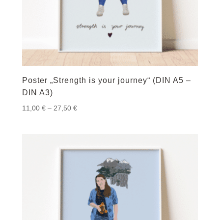
Poster „Strength is your journey“ (DIN A5 –
DIN A3)
Preisspanne:
11,00
€
–
27,50
€
11,00 €
bis
27,50 €