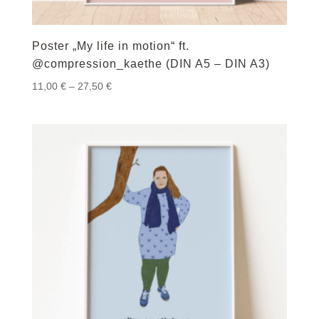
Poster „My life in motion“ ft.
@compression_kaethe (DIN A5 – DIN A3)
Preisspanne:
11,00
€
–
27,50
€
11,00 €
bis
27,50 €