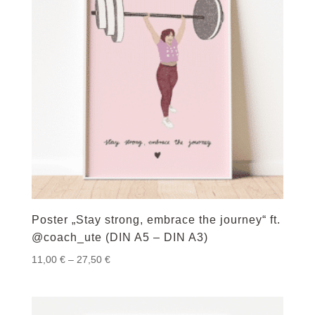
Poster „Stay strong, embrace the journey“ ft.
@coach_ute (DIN A5 – DIN A3)
Preisspanne:
11,00
€
–
27,50
€
11,00 €
bis
27,50 €