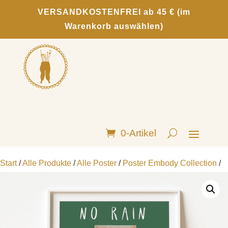
VERSANDKOSTENFREI ab 45 € (im
Warenkorb auswählen)
0-Artikel
Start
/
Alle Produkte
/
Alle Poster
/
Poster Embody Collection
/
Poster „No rain – No flowers“ (DIN A5 – DIN A3)