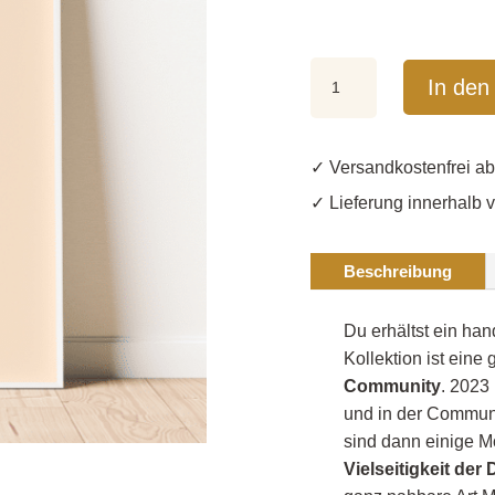
Poster
In den
"Don't
forget
to
✓ Versandkost
smile"
✓ Lieferung innerhalb 
ft.
@Powersprotte
(DIN
Beschreibung
A5
-
Du erhältst ein h
DIN
Kollektion ist eine
A3)
Community
. 2023
Menge
und in der Communi
sind dann einige M
Vielseitigkeit de