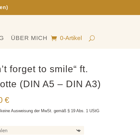
en)
G
ÜBER MICH
0-Artikel
t forget to smile“ ft.
tte (DIN A5 – DIN A3)
Preisspanne:
50
€
11,00 €
 keine Ausweisung der MwSt. gemäß § 19 Abs. 1 UStG
bis
27,50 €