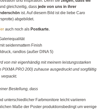
otivation und Inspiration. Denn sie
zeigen, dass wir
nd gleichzeitig, dass
jede von uns in ihrer
underschön
ist. Auf diesem Bild ist die liebe Caro
protte) abgebildet.
ier
auch noch als
Postkarte.
Galeriequalität
mit seidenmattem Finish
ldruck, randlos (außer DINA 5)
rd von mir eigenhändig mit meinem leistungsstarken
n PIXMA PRO 200) zuhause ausgedruckt und sorgfältig
h verpackt.
einer Bestellung, dass
d unterschiedlicher Farbmonitore leicht variieren
hlichen Maße der Poster produktionsbedingt um wenige