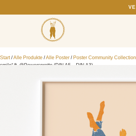
VE
Start
/
Alle Produkte
/
Alle Poster
/
Poster Community Collection
smile“ ft. @Powersprotte (DIN A5 – DIN A3)