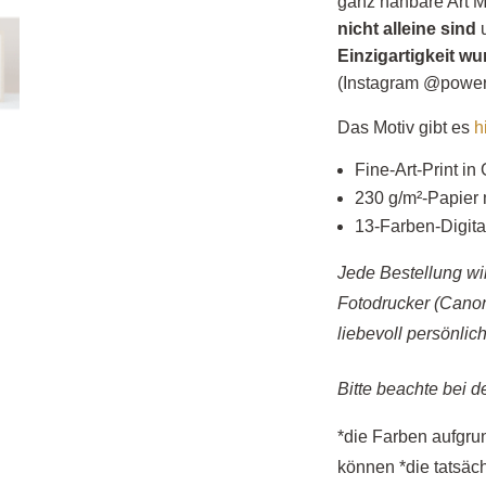
ganz nahbare Art M
nicht alleine sind
u
Einzigartigkeit w
(Instagram @powers
Das Motiv gibt es
h
Fine-Art-Print in 
230 g/m²-Papier 
13-Farben-Digita
Jede Bestellung wi
Fotodrucker (Cano
liebevoll persönlic
Bitte beachte bei d
*die Farben aufgrun
können *die tatsäc