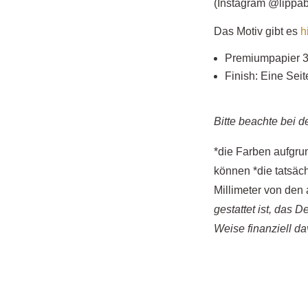
(Instagram @lippabr
Das Motiv gibt es
h
Premiumpapier 
Finish: Eine Seit
Bitte beachte bei d
*die Farben aufgrun
können *die tatsäc
Millimeter von d
gestattet ist, das D
Weise finanziell da