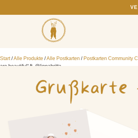
VE
Start
/
Alle Produkte
/
Alle Postkarten
/
Postkarten Community Co
are beautiful“ ft. @lippabritta