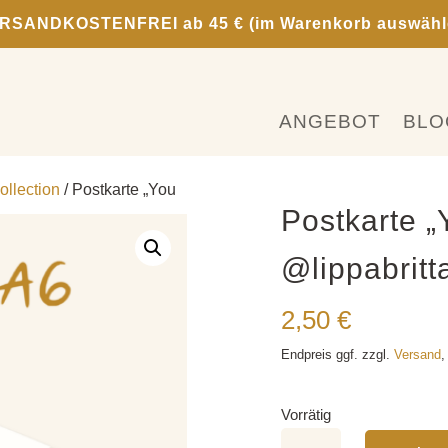
RSANDKOSTENFREI ab 45 € (im Warenkorb auswähl
ANGEBOT
BLO
llection
/ Postkarte „You
Postkarte „Y
@lippabritt
2,50
€
Endpreis ggf. zzgl.
Versand
,
Vorrätig
Postkarte