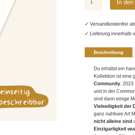
In den
"You
are
beautiful"
✓ Versandkost
ft.
✓ Lieferung innerhalb 
@lippabritta
Menge
Beschreibung
Du erhältst ein h
Kollektion ist eine
Community
. 2023
und in der Communi
sind dann einige M
Vielseitigkeit de
ganz nahbare Art M
nicht alleine sind
u
Einzigartigkeit w