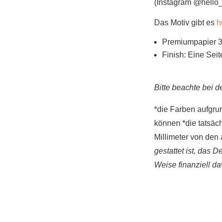
(Instagram @hello_
Das Motiv gibt es
h
Premiumpapier 
Finish: Eine Seit
Bitte beachte bei d
*die Farben aufgrun
können *die tatsäc
Millimeter von d
gestattet ist, das D
Weise finanziell da