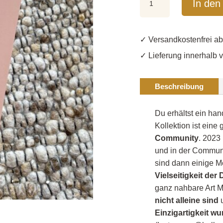
In den
"Love
yourself
first"
✓ Versandkost
ft.
✓ Lieferung innerhalb 
@hello_its_me_moni
Menge
Beschreibung
Du erhältst ein h
Kollektion ist eine
Community
. 2023
und in der Communi
sind dann einige M
Vielseitigkeit de
ganz nahbare Art M
nicht alleine sind
u
Einzigartigkeit w