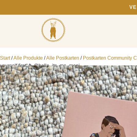
VE
Start
/
Alle Produkte
/
Alle Postkarten
/
Postkarten Community Co
yourself first“ ft. @hello_its_me_moni