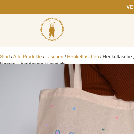
VE
Start
/
Alle Produkte
/
Taschen
/
Henkeltaschen
/ Henkeltasche
Herzen – handbemalt / bestickt