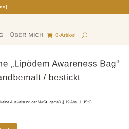
en)
G
ÜBER MICH
0-Artikel
he „Lipödem Awareness Bag“
ndbemalt / bestickt
 keine Ausweisung der MwSt. gemäß § 19 Abs. 1 UStG