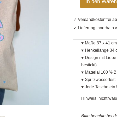
In den Waren
Henkeltasche
"Lipödem
Awareness
✓ Versandkost
Bag"
✓ Lieferung innerhalb 
Herzen
-
♥ Maße 37 x 41 cm
handbemalt
/
♥ Henkellänge 34 
bestickt
♥ Design mit Liebe
Menge
bestickt)
♥ Material 100 % 
♥ Spritzwasserfest
♥ Jede Tasche ein 
Hinweis:
nicht was
Bitte beachte bei d