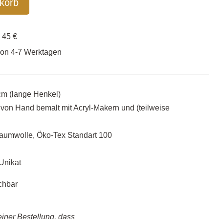
korb
enfrei ab 45 €
von 4-7 Werktagen
cm (lange Henkel)
 von Hand bemalt mit Acryl-Makern und (teilweise
Baumwolle, Öko-Tex Standart 100
Unikat
chbar
einer Bestellung, dass