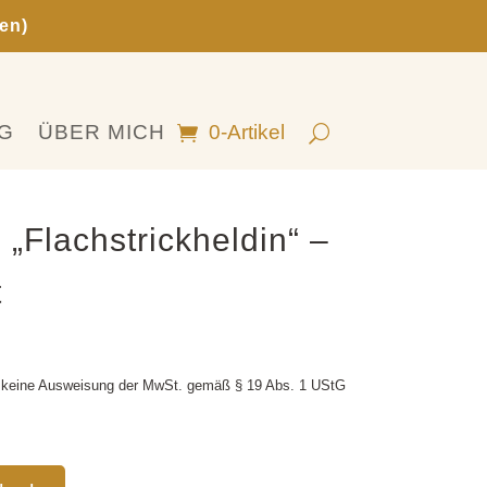
en)
G
ÜBER MICH
0-Artikel
 „Flachstrickheldin“ –
t
 keine Ausweisung der MwSt. gemäß § 19 Abs. 1 UStG