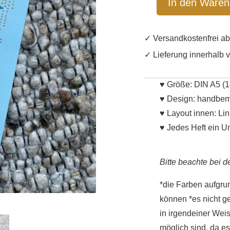
In den Waren
Heft
DIN
A5
✓ Versandkost
"Flachstrickheldin"
✓ Lieferung innerhalb 
-
handbemalt
♥ Größe: DIN A5 (1
Menge
♥ Design: handbema
♥ Layout innen: Lin
♥ Jedes Heft ein U
Bitte beachte bei d
*die Farben aufgrun
können *es nicht ges
in irgendeiner Weis
möglich sind, da e