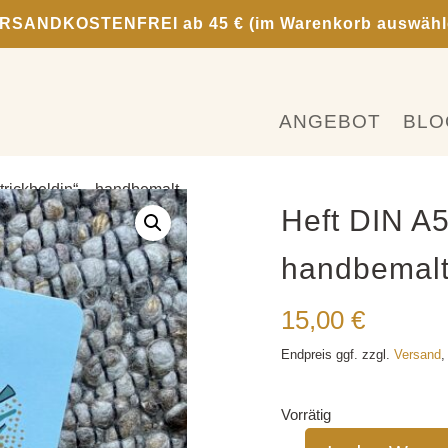
RSANDKOSTENFREI ab 45 € (im Warenkorb auswähl
ANGEBOT
BLO
trickheldin“ – handbemalt
Heft DIN A5
handbemal
15,00
€
Endpreis ggf. zzgl.
Versand
,
Vorrätig