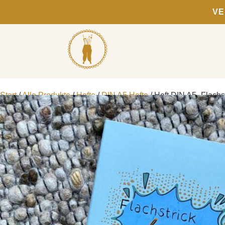
VE
Start
/
Alle Produkte
/
Hefte
/
DIN A5 Hefte
/ Heft DIN A5 „Flachs