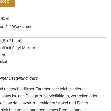
korb
enfrei ab 45 €
von 4-7 Werktagen
4,8 x 21 cm)
lt mit Acryl-Makern
iert
nikat
einer Bestellung, dass
d unterschiedlicher Farbmonitore leicht variieren
tattet ist, das Design zu vervielfältigen, verbreiten oder
e finanziell davon zu profitieren *Makel und Fehler
s sich hier um ein handgemachtes Produkt handelt